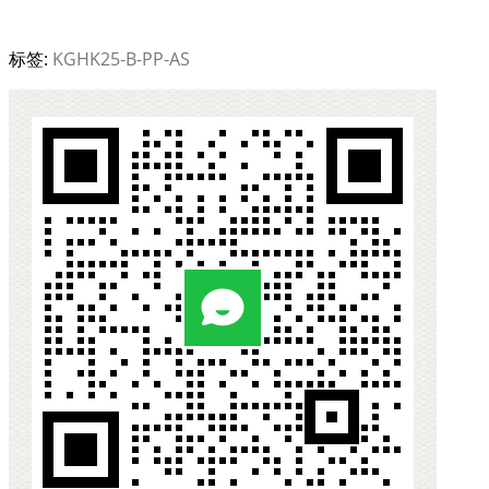
标签:
KGHK25-B-PP-AS