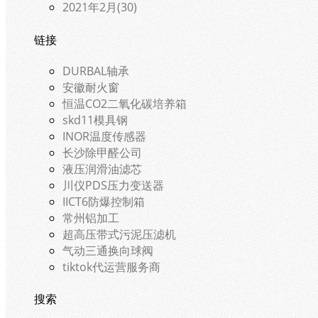
2021年2月(30)
链接
DURBAL轴承
安徽耐火窗
恒温CO2二氧化碳培养箱
skd11模具钢
INOR温度传感器
长沙除甲醛公司
液压润滑油滤芯
川仪PDS压力变送器
IICT6防爆控制箱
常州铝加工
超高压带式污泥压滤机
气动三通换向球阀
tiktok代运营服务商
搜索